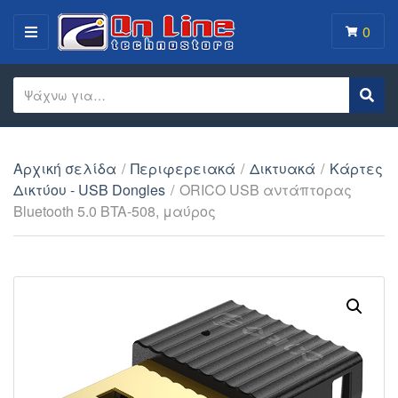
0
MENU
Search text
Sear
Category name
Αρχική σελίδα
/
Περιφερειακά
/
Δικτυακά
/
Κάρτες
Δικτύου - USB Dongles
/
ORICO USB αντάπτορας
Bluetooth 5.0 BTA-508, μαύρος