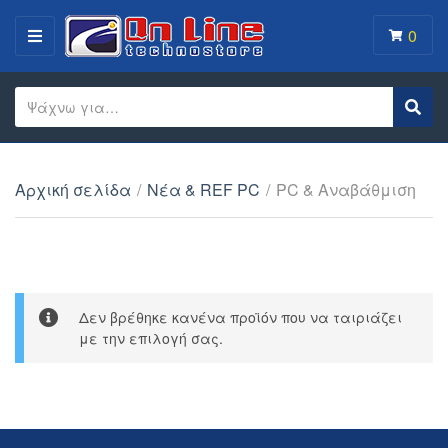
0
MENU
Search text
Sear
Category name
Αρχική σελίδα
/
Νέα & REF PC
/
PC & Αναβάθμιση
Δεν βρέθηκε κανένα προϊόν που να ταιριάζει
με την επιλογή σας.