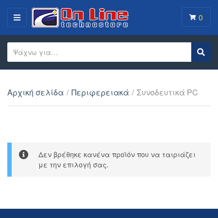
0
MENU
Search text
Sear
Category name
Αρχική σελίδα
/
Περιφερειακά
/
Συνοδευτικά PC
Δεν βρέθηκε κανένα προϊόν που να ταιριάζει
με την επιλογή σας.