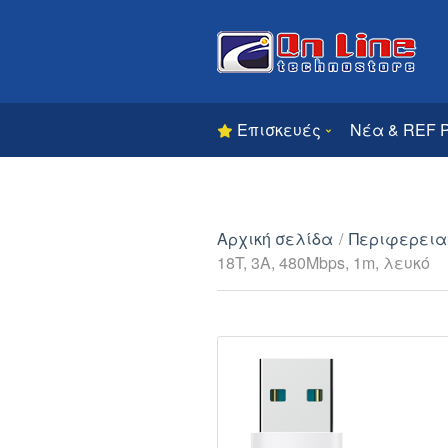
Επισκευές
Νέα & REF 
Αρχική σελίδα
/
Περιφερεια
18T, 3A, 480Mbps, 1m, λευκό