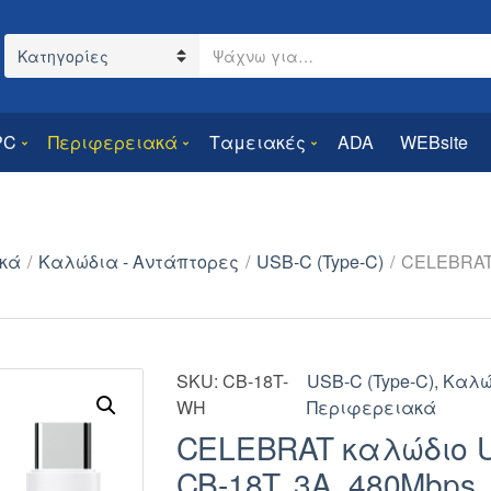
Search text
Category name
PC
Περιφερειακά
Ταμειακές
ADA
WEBsite
κά
/
Καλώδια - Αντάπτορες
/
USB-C (Type-C)
/
CELEBRAT
SKU:
CB-18T-
USB-C (Type-C)
,
Καλώ
WH
Περιφερειακά
CELEBRAT καλώδιο 
CB-18T, 3A, 480Mbps,