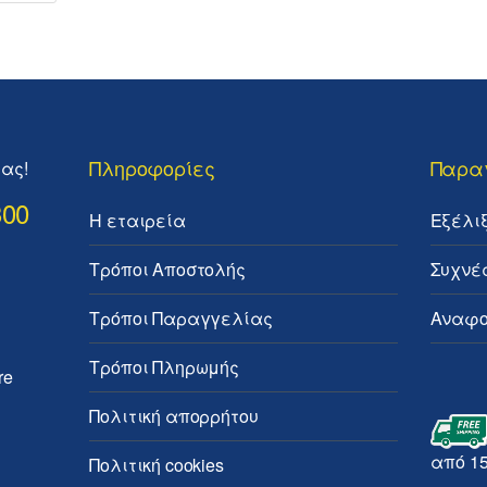
Πληροφορίες
Παρα
ας!
300
Η εταιρεία
Εξέλι
Τρόποι Αποστολής
Συχνέ
Τρόποι Παραγγελίας
Αναφο
Τρόποι Πληρωμής
re
Πολιτική απορρήτου
από 1
Πολιτική cookies