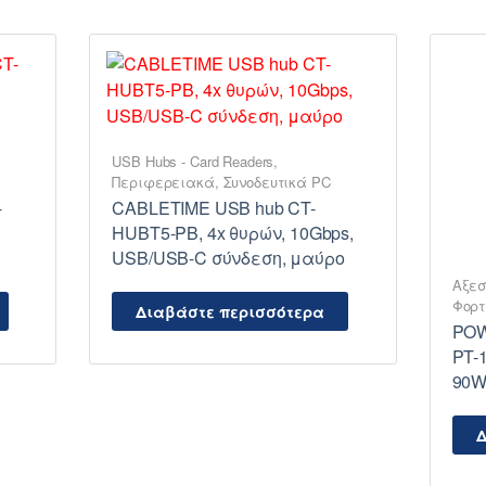
USB Hubs - Card Readers
,
Περιφερειακά
,
Συνοδευτικά PC
-
CABLETIME USB hub CT-
HUBT5-PB, 4x θυρών, 10Gbps,
USB/USB-C σύνδεση, μαύρο
Αξεσ
Φορτ
Διαβάστε περισσότερα
POW
PT-1
90W
Δ