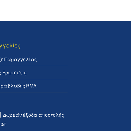
γγελίες
ξη Παραγγελίας
ς Ερωτήσεις
ρά βλάβης RMA
Δωρεάν
έξοδα αποστολής
50
€