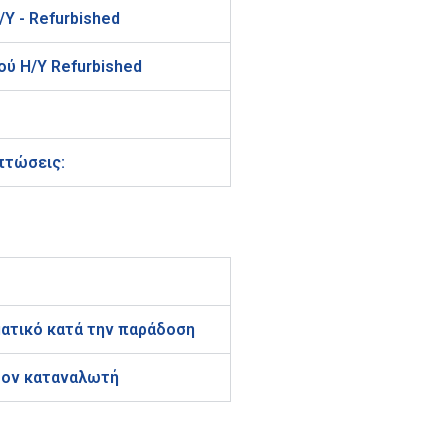
Υ - Refurbished
ού Η/Υ Refurbished
πτώσεις:
ματικό κατά την παράδοση
τον καταναλωτή