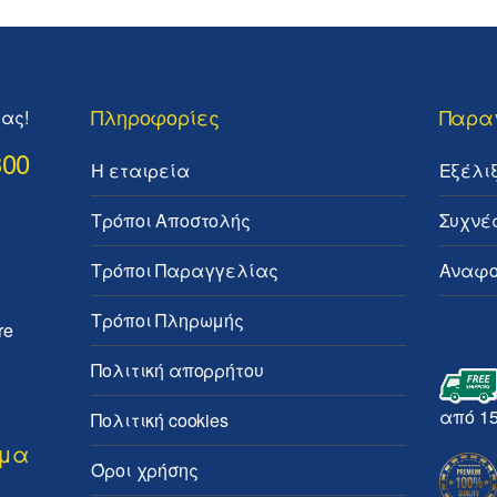
Πληροφορίες
Παρα
ας!
300
Η εταιρεία
Εξέλι
Τρόποι Αποστολής
Συχνέ
Τρόποι Παραγγελίας
Αναφο
Τρόποι Πληρωμής
re
Πολιτική απορρήτου
από 1
Πολιτική cookies
ημα
Όροι χρήσης