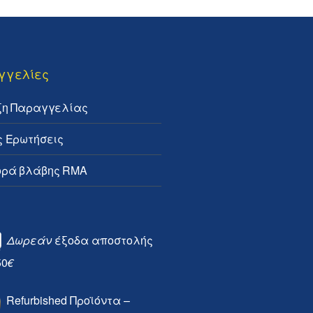
γγελίες
ξη Παραγγελίας
ς Ερωτήσεις
ρά βλάβης RMA
Δωρεάν
έξοδα αποστολής
50
€
Refurbished Προϊόντα –