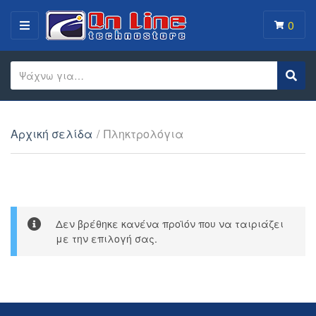
0
MENU
Search text
Sear
Category name
Αρχική σελίδα
/
Πληκτρολόγια
Δεν βρέθηκε κανένα προϊόν που να ταιριάζει
με την επιλογή σας.