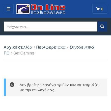
0
MENU
Search text
Sear
Category name
Αρχική σελίδα
/
Περιφερειακά
/
Συνοδευτικά
PC
/
Set Gaming
Δεν βρέθηκε κανένα προϊόν που να ταιριάζει
με την επιλογή σας.