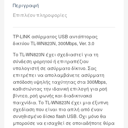
Περιγραφή
Επιπλέον πληροφορίες
TP-LINK ασύρματος USB αντάπτορας
δικτύου TL-WN823N, 300Mbps, Ver. 3.0
Το TL-WN823N έχει σχεδιαστεί για τη
σύνδεση φορητού ή επιτραπέζιου
υπολογιστή σε ασύρματο δίκτυο. Σας
επιτρέπει να απολαμβάνετε ασύρματη
απόδοση υψηλής ταχύτητας στα 300Mbps,
καθιστώντας την ιδανική επιλογή για ροή
βίντεο, ροή φωνής και διαδικτυακά
παιχνίδια. Το TL-WN823N έχει μια έξυπνη
σχεδίαση που είναι πιο απλή από έναν
συνηθισμένο δίσκο flash USB. Όχι μόνο θα
μπορούσε να εισαχθεί σε οποιαδήποτε θύρα