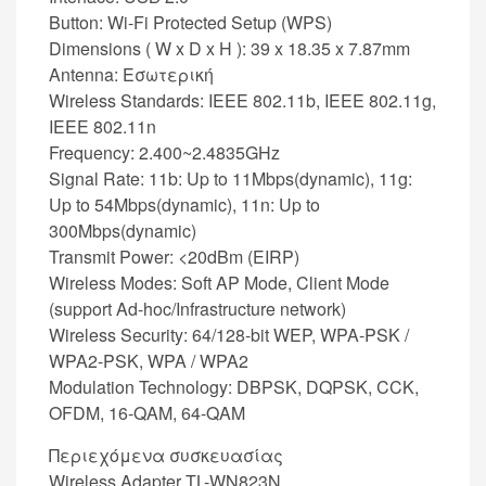
Button: Wi-Fi Protected Setup (WPS)
Dimensions ( W x D x H ): 39 x 18.35 x 7.87mm
Antenna: Εσωτερική
Wireless Standards: IEEE 802.11b, IEEE 802.11g,
IEEE 802.11n
Frequency: 2.400~2.4835GHz
Signal Rate: 11b: Up to 11Mbps(dynamic), 11g:
Up to 54Mbps(dynamic), 11n: Up to
300Mbps(dynamic)
Transmit Power: <20dBm (EIRP)
Wireless Modes: Soft AP Mode, Client Mode
(support Ad-hoc/Infrastructure network)
Wireless Security: 64/128-bit WEP, WPA-PSK /
WPA2-PSK, WPA / WPA2
Modulation Technology: DBPSK, DQPSK, CCK,
OFDM, 16-QAM, 64-QAM
Περιεχόμενα συσκευασίας
Wireless Adapter TL-WN823N