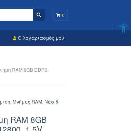
0
Search
Αν
Ο λογαριασμός μου
νήμη RAM 8GB DDR3,
μιση
,
Μνήμες RAM
,
Νέα &
μη RAM 8GB
2800, 1.5V