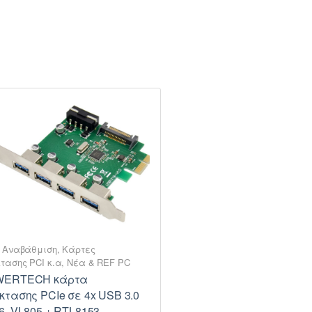
 Αναβάθμιση
,
Κάρτες
τασης PCI κ.α
,
Νέα & REF PC
WERTECH κάρτα
κτασης PCIe σε 4x USB 3.0
6, VL805 + RTL8153