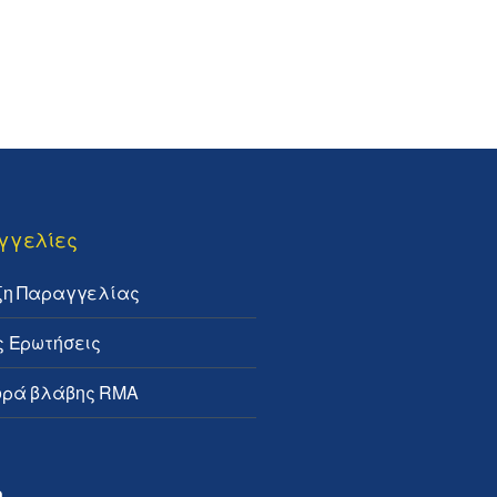
γγελίες
ξη Παραγγελίας
ς Ερωτήσεις
ρά βλάβης RMA