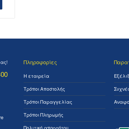
Πληροφορίες
Παρα
ας!
300
Η εταιρεία
Εξέλι
Τρόποι Αποστολής
Συχνέ
Τρόποι Παραγγελίας
Αναφο
Τρόποι Πληρωμής
re
Πολιτική απορρήτου