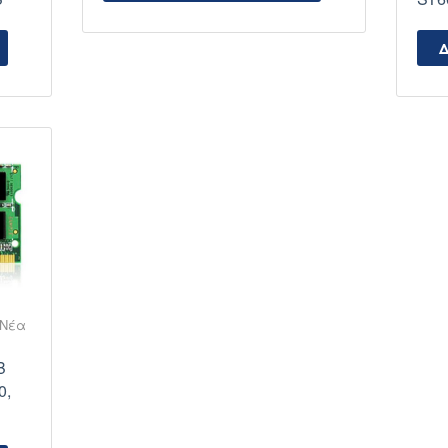
Δ
Νέα
B
0,