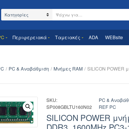
Search text
Category name
PC
Περιφερειακά
Ταμειακές
ADA
WEBsite
PC
/
PC & Αναβάθμιση
/
Μνήμες RAM
/
SILICON POWER μ
SKU:
PC & Αναβάθ
SP008GBLTU160N02
REF PC
SILICON POWER μνή
DDR3, 1600MHz PC3-1