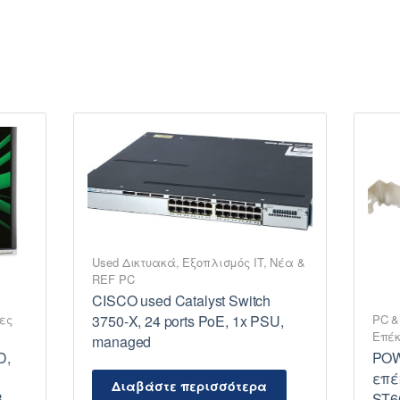
Used Δικτυακά
,
Εξοπλισμός IT
,
Νέα &
REF PC
CISCO used Catalyst Switch
ες
PC &
3750-X, 24 ports PoE, 1x PSU,
Επέκ
managed
D,
PO
επέ
Διαβάστε περισσότερα
B
ST6