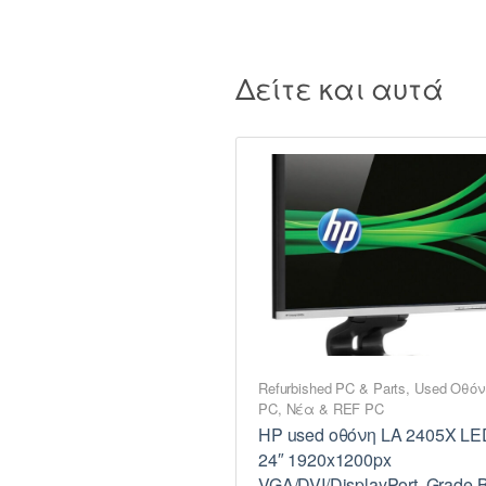
Δείτε και αυτά
Refurbished PC & Parts
,
Used Οθόν
PC
,
Νέα & REF PC
HP used οθόνη LA 2405X LE
24″ 1920x1200px
VGA/DVI/DisplayPort, Grade 