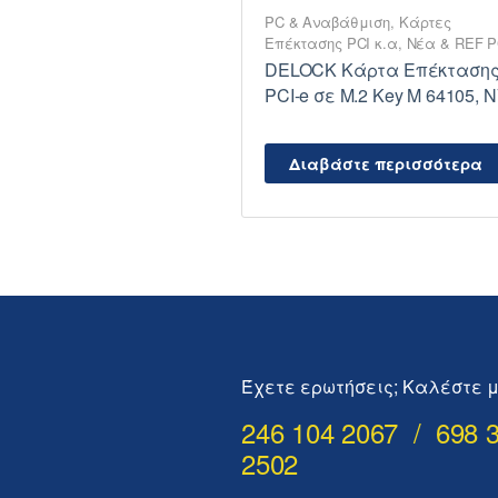
PC & Αναβάθμιση
,
Κάρτες
Επέκτασης PCI κ.α
,
Νέα & REF 
DELOCK Κάρτα Επέκταση
PCI-e σε M.2 Key M 64105, 
Διαβάστε περισσότερα
Έχετε ερωτήσεις; Καλέστε μ
246 104 2067 / 698 
2502