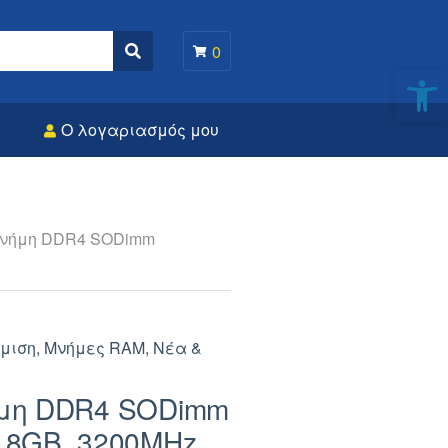
0
Search
Αν
Ο λογαριασμός μου
μνήμη DDR4 SODimm
μιση
,
Μνήμες RAM
,
Νέα &
μη DDR4 SODimm
8GB, 3200MHz,