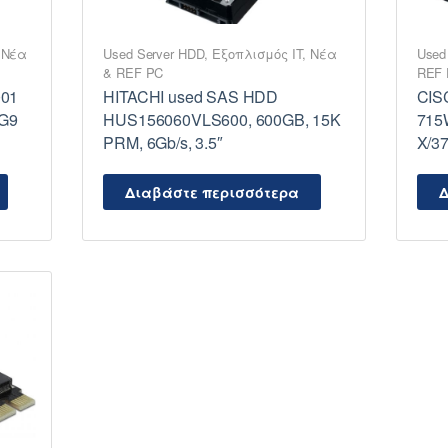
,
Νέα
Used Server HDD
,
Εξοπλισμός IT
,
Νέα
Used
& REF PC
REF
001
HITACHI used SAS HDD
CIS
/G9
HUS156060VLS600, 600GB, 15K
715
PRM, 6Gb/s, 3.5″
X/3
Διαβάστε περισσότερα
Δ