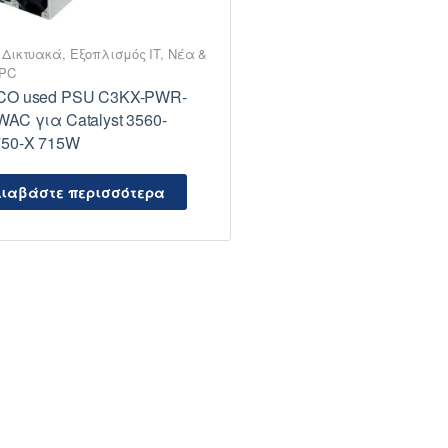
 Δικτυακά
,
Εξοπλισμός IT
,
Νέα &
 PC
CO used PSU C3KX-PWR-
WAC για Catalyst 3560-
750-X 715W
ιαβάστε περισσότερα