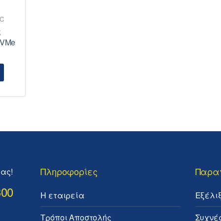
PC
ς
NVMe
Πληροφορίες
Παρα
ας!
300
Η εταιρεία
Εξέλι
Τρόποι Αποστολής
Συχνέ