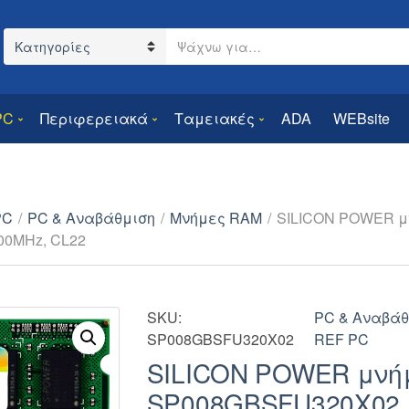
Search text
Category name
PC
Περιφερειακά
Ταμειακές
ADA
WEBsite
PC
/
PC & Αναβάθμιση
/
Μνήμες RAM
/
SILICON POWER 
00MHz, CL22
SKU:
PC & Αναβάθ
SP008GBSFU320X02
REF PC
SILICON POWER μνή
SP008GBSFU320X02, 