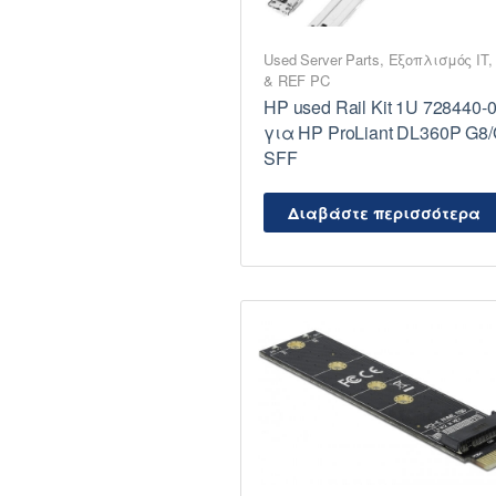
Used Server Parts
,
Εξοπλισμός IT
& REF PC
HP used Rail Kit 1U 728440-
για HP ProLiant DL360P G8
SFF
Διαβάστε περισσότερα