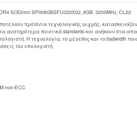
DR4 SODimm SP008GBSFU320X02, 8GB, 3200MHz, CL22
 αποτελούν προϊόντα τεχνολογικής αιχμής, κατασκευάζον
τα αυστηρότερα ποιοτικά standards και ανήκουν στα α
πολογιστή. Η τεχνολογία, το μέγεθος και το badwidth του
δόσεις του υπολογιστή.
MM non-ECC