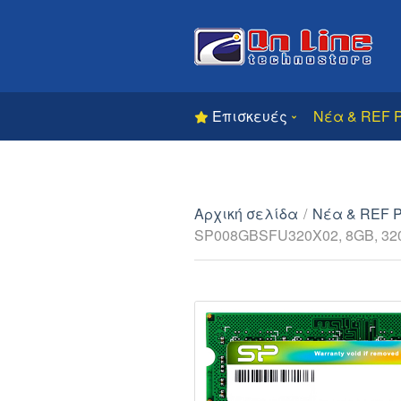
Επισκευές
Νέα & REF 
Αρχική σελίδα
/
Νέα & REF 
SP008GBSFU320X02, 8GB, 32