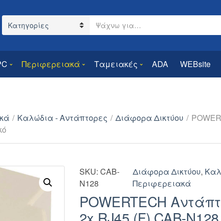
Search text
Category name
PC
Περιφερειακά
Ταμειακές
ADA
WEBsite
κά
/
Καλώδια - Αντάπτορες
/
Διάφορα Δικτύου
/
POWERT
κό
SKU:
CAB-
Διάφορα Δικτύου
,
Καλ
N128
Περιφερειακά
POWERTECH Αντάπτο
2x RJ45 (F) CAB-N128