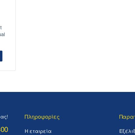
t
ual
Πληροφορίες
Παρα
ας!
300
Η εταιρεία
Εξέλι