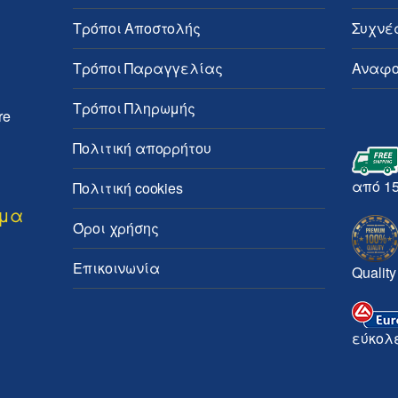
Τρόποι Αποστολής
Συχνέ
Τρόποι Παραγγελίας
Αναφο
Τρόποι Πληρωμής
re
Πολιτική απορρήτου
από 1
Πολιτική cookies
ημα
Όροι χρήσης
Επικοινωνία
Quality
εύκολ