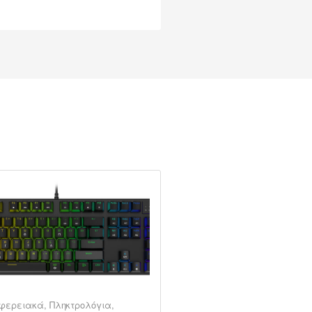
ιφερειακά
,
Πληκτρολόγια
,