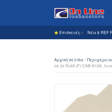
Επισκευές
Νέα & REF 
Αρχική σελίδα
/
Περιφερεια
σε 2x RJ45 (F) CAB-N128, λευ