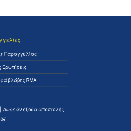
γγελίες
ξη Παραγγελίας
ς Ερωτήσεις
ρά βλάβης RMA
Δωρεάν
έξοδα αποστολής
50
€