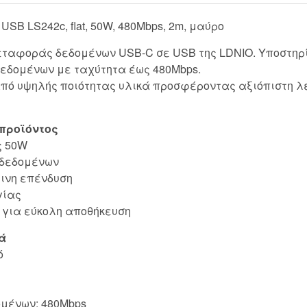
SB LS242c, flat, 50W, 480Mbps, 2m, μαύρο
εταφοράς δεδομένων USB-C σε USB της LDNIO. Υποστηρί
εδομένων με ταχύτητα έως 480Mbps.
πό υψηλής ποιότητας υλικά προσφέροντας αξιόπιστη λε
προϊόντος
ς 50W
 δεδομένων
τινη επένδυση
γίας
o για εύκολη αποθήκευση
ά
ό
μένων: 480Mbps