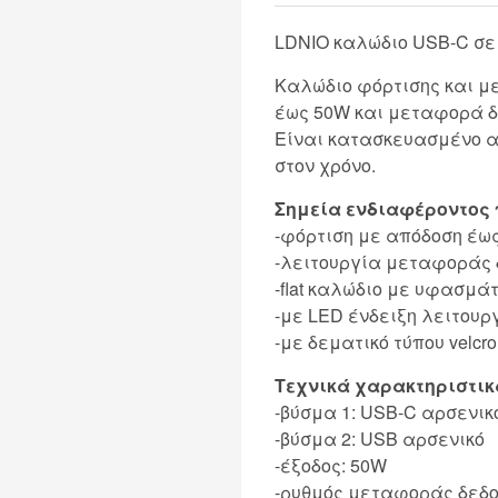
LDNIO καλώδιο USB-C σε U
Καλώδιο φόρτισης και μ
έως 50W και μεταφορά δ
Είναι κατασκευασμένο α
στον χρόνο.
Σημεία ενδιαφέροντος 
-φόρτιση με απόδοση έω
-λειτουργία μεταφοράς
-flat καλώδιο με υφασμά
-με LED ένδειξη λειτουρ
-με δεματικό τύπου velcr
Τεχνικά χαρακτηριστικ
-βύσμα 1: USB-C αρσενικ
-βύσμα 2: USB αρσενικό
-έξοδος: 50W
-ρυθμός μεταφοράς δεδο