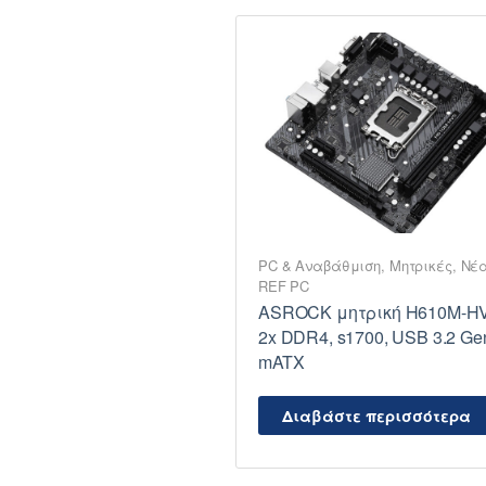
PC & Αναβάθμιση
,
Μητρικές
,
Νέ
REF PC
ASROCK μητρική H610M-HV
2x DDR4, s1700, USB 3.2 Ge
mATX
Διαβάστε περισσότερα