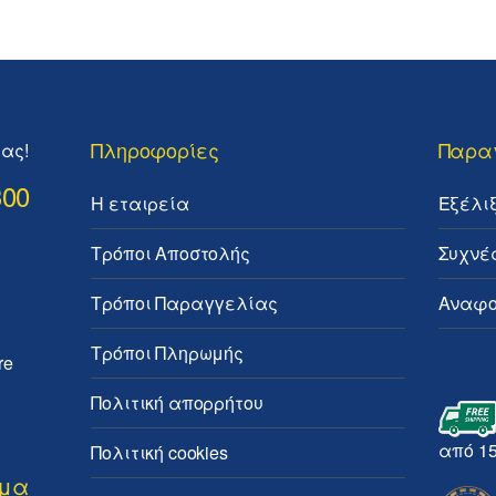
Πληροφορίες
Παρα
ας!
300
Η εταιρεία
Εξέλι
Τρόποι Αποστολής
Συχνέ
Τρόποι Παραγγελίας
Αναφο
Τρόποι Πληρωμής
re
Πολιτική απορρήτου
από 1
Πολιτική cookies
ημα