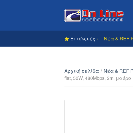
Επισκευές
Νέα & REF 
Αρχική σελίδα
/
Νέα & REF 
flat, 50W, 480Mbps, 2m, μαύρο