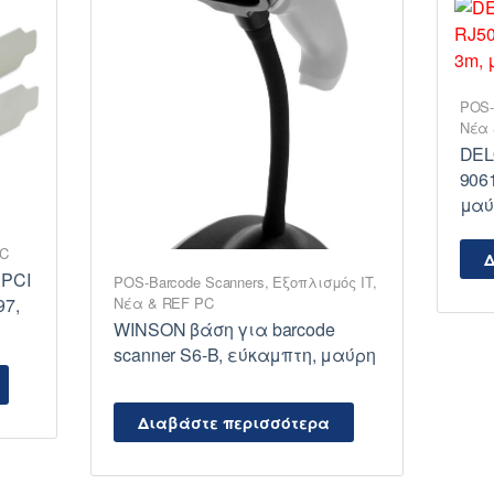
POS-
Νέα 
DEL
9061
μαύ
PC
Δ
 PCI
POS-Barcode Scanners
,
Εξοπλισμός IT
,
Νέα & REF PC
97,
WINSON βάση για barcode
scanner S6-B, εύκαμπτη, μαύρη
Διαβάστε περισσότερα