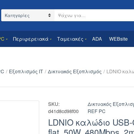
Search text
Category name
PC
Περιφερειακά
Ταμειακές
ADA
WEBsite
PC
/
Εξοπλισμός IT
/
Δικτυακός Εξοπλισμός
/
LDNIO καλώ
SKU:
Δικτυακός Εξοπλισ
d41d8cd98f00
REF PC
LDNIO καλώδιο USB-
flat, 50W, 480Mbps, 