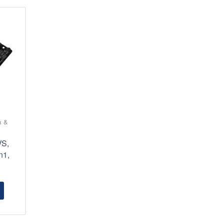
α &
S,
n1,