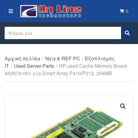
0
MENU
Search text
Sear
Category name
Αρχική σελίδα
/
Νέα & REF PC
/
Εξοπλισμός
IT
/
Used Server Parts
/
HP used Cache Memory Board
462974-001 για Smart Array P410/P212, 256MB