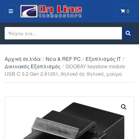
0
MENU
Search text
Sear
Category name
Αρχική σελίδα
/
Νέα & REF PC
/
Εξοπλισμός IT
/
Δικτυακός Εξοπλισμός
/
GOOBAY keystone module
USB-C 3.2 Gen 2 61261, θηλυκό σε θηλυκό, μαύρο