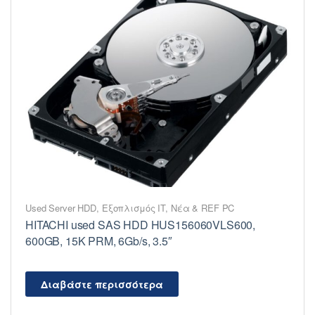
Used Server HDD
,
Εξοπλισμός IT
,
Νέα & REF PC
HITACHI used SAS HDD HUS156060VLS600,
600GB, 15K PRM, 6Gb/s, 3.5″
Διαβάστε περισσότερα