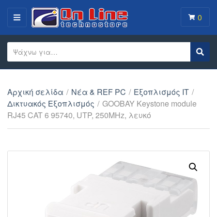
0
MENU
Search text
Sear
Category name
Αρχική σελίδα
/
Νέα & REF PC
/
Εξοπλισμός IT
/
Δικτυακός Εξοπλισμός
/
GOOBAY Keystone module
RJ45 CAT 6 95740, UTP, 250MHz, λευκό