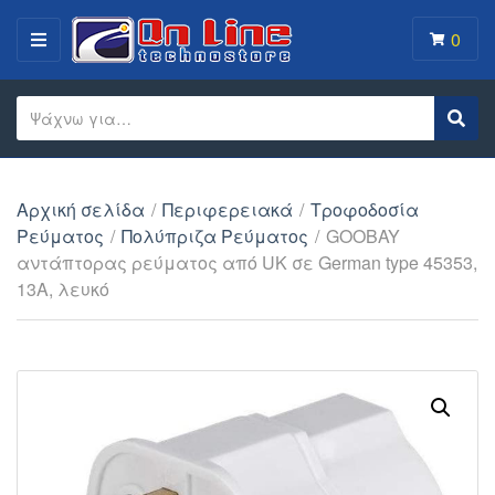
0
MENU
Search text
Sear
Category name
Αρχική σελίδα
/
Περιφερειακά
/
Τροφοδοσία
Ρεύματος
/
Πολύπριζα Ρεύματος
/
GOOBAY
αντάπτορας ρεύματος από UK σε German type 45353,
13A, λευκό