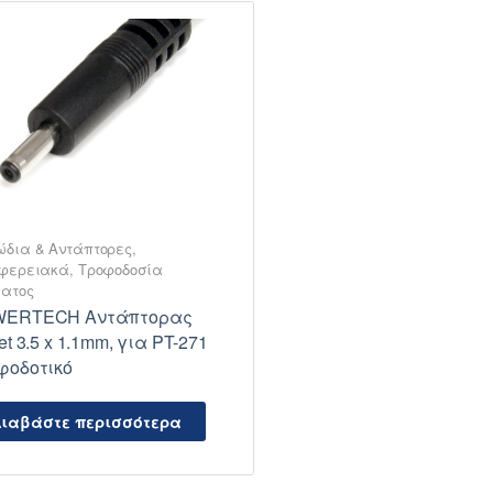
δια & Αντάπτορες
,
ιφερειακά
,
Τροφοδοσία
ατος
ERTECH Αντάπτορας
et 3.5 x 1.1mm, για PT-271
φοδοτικό
ιαβάστε περισσότερα