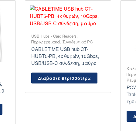
USB Hubs - Card Readers
,
Περιφερειακά
,
Συνοδευτικά PC
CABLETIME USB hub CT-
HUBT5-PB, 4x θυρών, 10Gbps,
USB/USB-C σύνδεση, μαύρο
Καλώ
Περ
Διαβάστε περισσότερα
Ρεύμ
,
POW
.0
Tabl
τρο
Δ