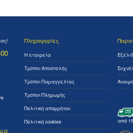
Πληροφορίες
Παρα
ας!
300
Η εταιρεία
Εξέλι
Τρόποι Αποστολής
Συχνέ
Τρόποι Παραγγελίας
Αναφο
Τρόποι Πληρωμής
re
Πολιτική απορρήτου
από 1
Πολιτική cookies
ημα