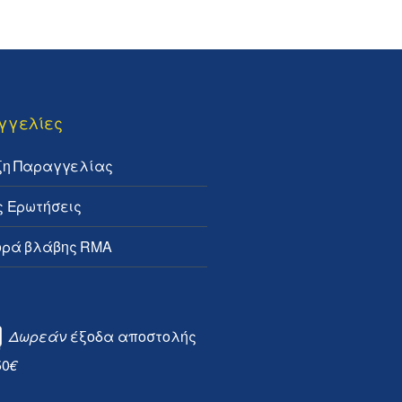
γγελίες
ξη Παραγγελίας
ς Ερωτήσεις
ρά βλάβης RMA
Δωρεάν
έξοδα αποστολής
50
€