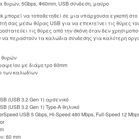
x θυρών, 5Gbps, Φ60mm, USB σύνδεση, μαύρο
ock μπορεί να τοποθετηθεί σε μια υπάρχουσα εγκοπή στο
τή σας μέσω θύρας USB για να επεκτείνει τις θύρες του
οστατεύει τις θύρες από την σκόνη όταν δεν χρησιμοπο
ν να περαστούν τα καλώδια σύνδεσης για καλύτερη οργ
 θυρών
γραφείου με διάμετρο 60mm
δο των καλωδίων
SB (USB 3.2 Gen 1) αρσενικό
SB (USB 3.2 Gen 1) Type-A θηλυκό
SuperSpeed USB 5 Gbps, Hi-Speed 480 Mbps, Full-Speed 12 Mb
or
cm
υ: 60 mm