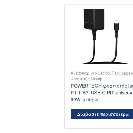
Αξεσουάρ για Laptop
,
Περιφερε
Φορτιστές Laptop
POWERTECH φορτιστής lap
PT-1157, USB-C PD, universa
90W, μαύρος
Διαβάστε περισσότερα