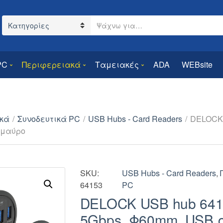
Search text
Category name
PC
Περιφερειακά
Ταμειακές
ADA
WEBsite
κά
/
Συνοδευτικά PC
/
USB Hubs - Card Readers
/
DELOCK 
 μαύρο
SKU:
USB Hubs - Card Readers
,
64153
PC
DELOCK USB hub 6415
5Gbps, Φ60mm, USB 