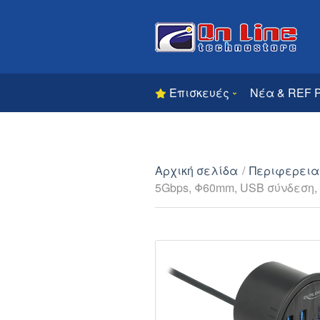
Επισκευές
Νέα & REF 
Αρχική σελίδα
/
Περιφερεια
5Gbps, Φ60mm, USB σύνδεση,