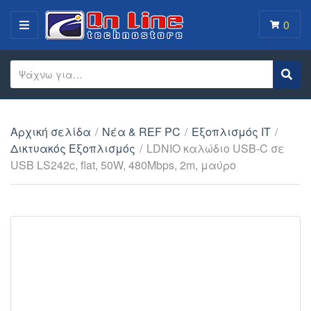
0
MENU
Search text
Sear
Category name
Αρχική σελίδα
/
Νέα & REF PC
/
Εξοπλισμός IT
/
Δικτυακός Εξοπλισμός
/
LDNIO καλώδιο USB-C σε
USB LS242c, flat, 50W, 480Mbps, 2m, μαύρο