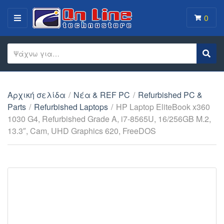
0
MENU
Search text
Sear
Category name
Αρχική σελίδα
/
Νέα & REF PC
/
Refurbished PC &
Parts
/
Refurbished Laptops
/
HP Laptop EliteBook x360
1030 G4, Refurbished Grade A, i7-8565U, 16/256GB M.2,
13.3″, Cam, UHD Graphics 620, FreeDOS