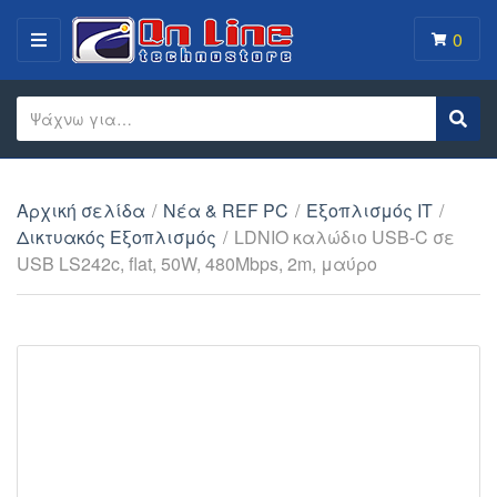
0
MENU
Search text
Sear
Category name
Αρχική σελίδα
/
Νέα & REF PC
/
Εξοπλισμός IT
/
Δικτυακός Εξοπλισμός
/
LDNIO καλώδιο USB-C σε
USB LS242c, flat, 50W, 480Mbps, 2m, μαύρο