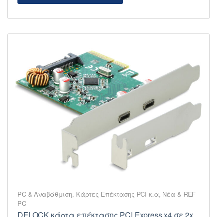
PC & Αναβάθμιση
,
Κάρτες Επέκτασης PCI κ.α
,
Νέα & REF
PC
DELOCK κάρτα επέκτασης PCI Express x4 σε 2x