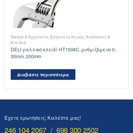
Service & Εργαλεία
,
Εργαλεία Χειρός
,
Καστάνιες &
Κλειδιά
DELI γαλλικό κλειδί HT1508C, ρυθμιζόμενο 0-
30mm, 200mm
Διαβάστε περισσότερα
Έχετε ερωτήσεις; Καλέστε μας!
246 104 2067 / 698 300 2502