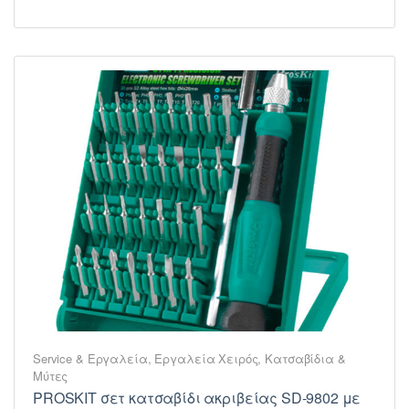
Service & Εργαλεία
,
Εργαλεία Χειρός
,
Κατσαβίδια &
Μύτες
PROSKIT σετ κατσαβίδι ακριβείας SD-9802 με