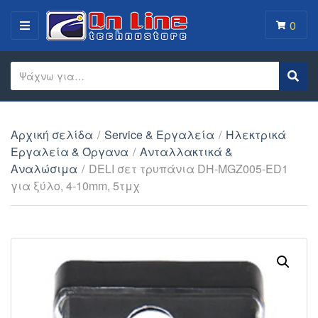
0
MENU
Search text
Sear
Category name
Αρχική σελίδα
/
Service & Εργαλεία
/
Ηλεκτρικά
Εργαλεία & Όργανα
/
Ανταλλακτικά &
Αναλώσιμα
/
DELI σετ τρυπάνια DH-MGZ005-ED1
για ξύλο, 4-10mm, 5τμχ