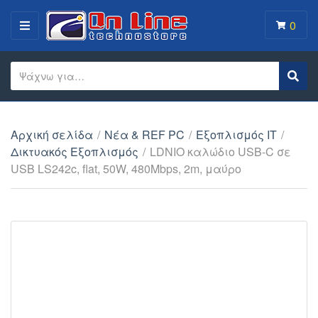
0
MENU
Search text
Sear
Category name
Αρχική σελίδα
/
Νέα & REF PC
/
Εξοπλισμός IT
/
Δικτυακός Εξοπλισμός
/
LDNIO καλώδιο USB-C σε
USB LS242c, flat, 50W, 480Mbps, 2m, μαύρο