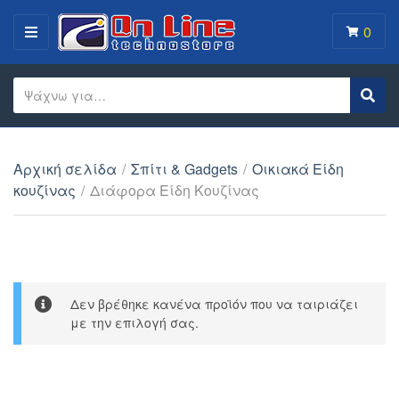
0
MENU
Search text
Sear
Category name
Αρχική σελίδα
/
Σπίτι & Gadgets
/
Οικιακά Είδη
κουζίνας
/
Διάφορα Είδη Κουζίνας
Δεν βρέθηκε κανένα προϊόν που να ταιριάζει
με την επιλογή σας.