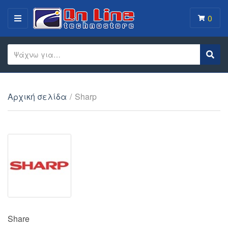
0
MENU
Search text
Sear
Category name
Αρχική σελίδα
/
Sharp
Share