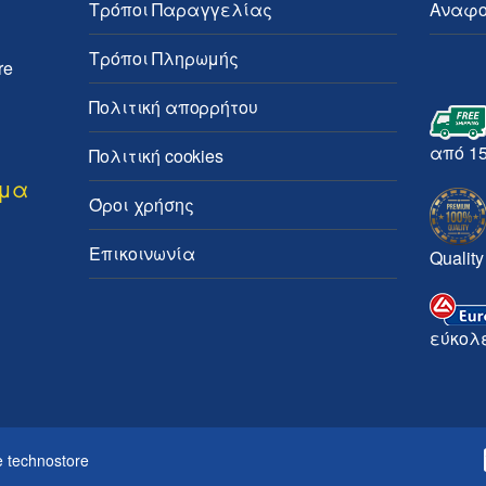
Τρόποι Παραγγελίας
Αναφο
Τρόποι Πληρωμής
re
Πολιτική απορρήτου
από 1
Πολιτική cookies
ημα
Όροι χρήσης
Επικοινωνία
Quality
εύκολ
 technostore