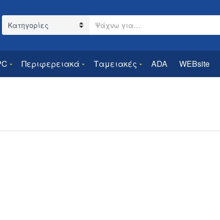
Search text
Category name
PC
Περιφερειακά
Ταμειακές
ADA
WEBsite