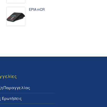
EPIA mCR
γγελίες
ξη Παραγγελίας
ς Ερωτήσεις