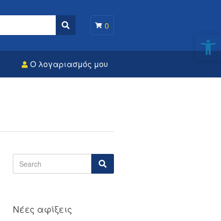
0
Search
Αν
Ο λογαριασμός μου
Νέες αφίξεις