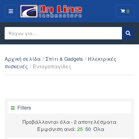
0
MENU
Search text
Sear
Category name
Αρχική σελίδα
/
Σπίτι & Gadgets
/
Ηλεκτρικές
συσκευές
/
Εντομοπαγίδες
Filters
Προβάλλονται όλα - 2 αποτελέσματα
Εμφάνιση ανά:
25
50
Όλα