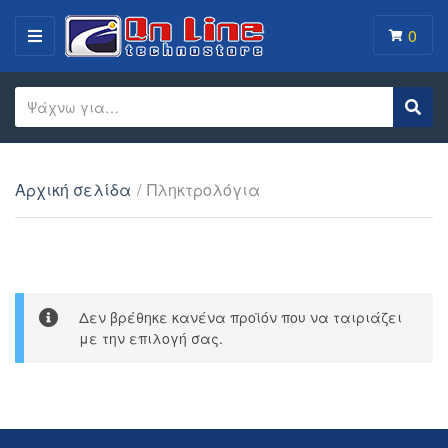
0
MENU
Search text
Sear
Category name
Αρχική σελίδα
/
Πληκτρολόγια
Δεν βρέθηκε κανένα προϊόν που να ταιριάζει
με την επιλογή σας.